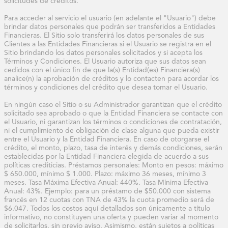
solicitudes de créditos.

Para acceder al servicio el usuario (en adelante el "Usuario") debe 
brindar datos personales que podrán ser transferidos a Entidades 
Financieras. El Sitio solo transferirá los datos personales de sus 
Clientes a las Entidades Financieras si el Usuario se registra en el 
Sitio brindando los datos personales solicitados y si acepta los 
Términos y Condiciones. El Usuario autoriza que sus datos sean 
cedidos con el único fin de que la(s) Entidad(es) Financiera(s) 
analice(n) la aprobación de créditos y lo contacten para acordar los 
términos y condiciones del crédito que desea tomar el Usuario.

En ningún caso el Sitio o su Administrador garantizan que el crédito 
solicitado sea aprobado o que la Entidad Financiera se contacte con 
el Usuario, ni garantizan los términos o condiciones de contratación, 
ni el cumplimiento de obligación de clase alguna que pueda existir 
entre el Usuario y la Entidad Financiera. En caso de otorgarse el 
crédito, el monto, plazo, tasa de interés y demás condiciones, serán 
establecidas por la Entidad Financiera elegida de acuerdo a sus 
políticas crediticias. Préstamos personales: Monto en pesos: máximo 
$ 650.000, mínimo $ 1.000. Plazo: máximo 36 meses, mínimo 3 
meses. Tasa Máxima Efectiva Anual: 440%. Tasa Mínima Efectiva 
Anual: 43%. Ejemplo: para un préstamo de $50.000 con sistema 
francés en 12 cuotas con TNA de 43% la cuota promedio será de 
$6.047. Todos los costos aquí detallados son únicamente a título 
informativo, no constituyen una oferta y pueden variar al momento 
de solicitarlos, sin previo aviso. Asimismo, están sujetos a políticas 