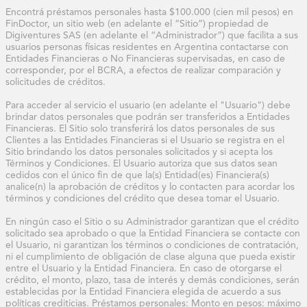
Encontrá préstamos personales hasta $100.000 (cien mil pesos) en 
FinDoctor, un sitio web (en adelante el “Sitio”) propiedad de 
Digiventures SAS (en adelante el “Administrador”) que facilita a sus 
usuarios personas físicas residentes en Argentina contactarse con 
Entidades Financieras o No Financieras supervisadas, en caso de 
corresponder, por el BCRA, a efectos de realizar comparación y 
solicitudes de créditos.

Para acceder al servicio el usuario (en adelante el "Usuario") debe 
brindar datos personales que podrán ser transferidos a Entidades 
Financieras. El Sitio solo transferirá los datos personales de sus 
Clientes a las Entidades Financieras si el Usuario se registra en el 
Sitio brindando los datos personales solicitados y si acepta los 
Términos y Condiciones. El Usuario autoriza que sus datos sean 
cedidos con el único fin de que la(s) Entidad(es) Financiera(s) 
analice(n) la aprobación de créditos y lo contacten para acordar los 
términos y condiciones del crédito que desea tomar el Usuario.

En ningún caso el Sitio o su Administrador garantizan que el crédito 
solicitado sea aprobado o que la Entidad Financiera se contacte con 
el Usuario, ni garantizan los términos o condiciones de contratación, 
ni el cumplimiento de obligación de clase alguna que pueda existir 
entre el Usuario y la Entidad Financiera. En caso de otorgarse el 
crédito, el monto, plazo, tasa de interés y demás condiciones, serán 
establecidas por la Entidad Financiera elegida de acuerdo a sus 
políticas crediticias. Préstamos personales: Monto en pesos: máximo 